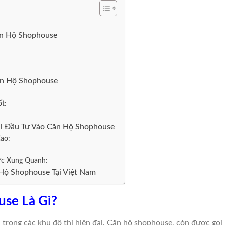
ăn Hộ Shophouse
Căn Hộ Shophouse
t:
hi Đầu Tư Vào Căn Hộ Shophouse
Cao:
ực Xung Quanh:
 Hộ Shophouse Tại Việt Nam
use Là Gì?
 trong các khu đô thị hiện đại. Căn hộ shophouse, còn được gọi