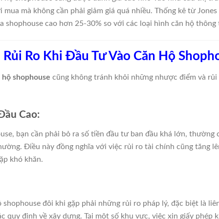
 mua mà không cần phải giảm giá quá nhiều. Thống kê từ Jones 
ủa shophouse cao hơn 25-30% so với các loại hình căn hộ thông
 Rủi Ro Khi Đầu Tư Vào Căn Hộ Shoph
 hộ shophouse
cũng không tránh khỏi những nhược điểm và rủi 
 Đầu Cao:
e, bạn cần phải bỏ ra số tiền đầu tư ban đầu khá lớn, thường c
ờng. Điều này đồng nghĩa với việc rủi ro tài chính cũng tăng lên
gặp khó khăn.
 shophouse đôi khi gặp phải những rủi ro pháp lý, đặc biệt là li
ác quy định về xây dựng. Tại một số khu vực, việc xin giấy phép 