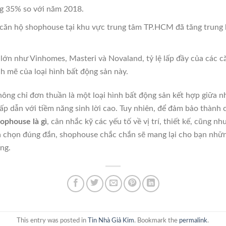
ng 35% so với năm 2018.
 căn hộ shophouse tại khu vực trung tâm TP.HCM đã tăng trung
 lớn như Vinhomes, Masteri và Novaland, tỷ lệ lấp đầy của các 
 mẽ của loại hình bất động sản này.
ông chỉ đơn thuần là một loại hình bất động sản kết hợp giữa n
ấp dẫn với tiềm năng sinh lời cao. Tuy nhiên, để đảm bảo thành c
ophouse là gì
, cân nhắc kỹ các yếu tố về vị trí, thiết kế, cũng như
a chọn đúng đắn, shophouse chắc chắn sẽ mang lại cho bạn những
ng.
This entry was posted in
Tin Nhà Giả Kim
. Bookmark the
permalink
.