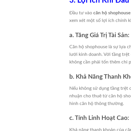
3. Lợi Ích Khi Đầ
Đầu tư vào
căn hộ shophouse
xem xét một số lợi ích chính k
a. Tăng Giá Trị Tài Sản:
Căn hộ shophouse là sự lựa c
lưới kinh doanh. Với tầng trệ
không cần phải tốn thêm chi p
b. Khả Năng Thanh Kh
Nếu không sử dụng tầng trệt ch
nhuận cho thuê từ căn hộ shop
hình căn hộ thông thường.
c. Tính Linh Hoạt Cao:
Khả năng thanh khoản của căn