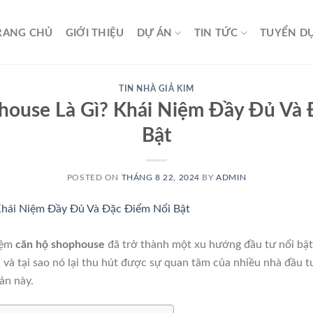
RANG CHỦ
GIỚI THIỆU
DỰ ÁN
TIN TỨC
TUYỂN D
TIN NHÀ GIẢ KIM
house Là Gì? Khái Niệm Đầy Đủ Và 
Bật
POSTED ON
THÁNG 8 22, 2024
BY
ADMIN
niệm
căn hộ shophouse
đã trở thành một xu hướng đầu tư nổi bật 
ì
và tại sao nó lại thu hút được sự quan tâm của nhiều nhà đầu 
sản này.