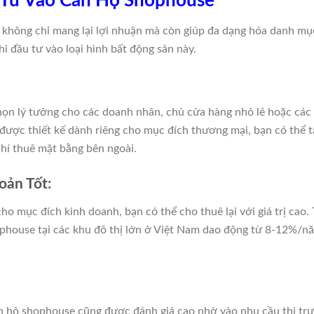
u Tư Vào Căn Hộ Shophouse
không chỉ mang lại lợi nhuận mà còn giúp đa dạng hóa danh mụ
hi đầu tư vào loại hình bất động sản này.
họn lý tưởng cho các doanh nhân, chủ cửa hàng nhỏ lẻ hoặc c
t được thiết kế dành riêng cho mục đích thương mại, bạn có thể 
hí thuê mặt bằng bên ngoài.
oản Tốt:
o mục đích kinh doanh, bạn có thể cho thuê lại với giá trị cao. T
house tại các khu đô thị lớn ở Việt Nam dao động từ 8-12%/năm,
 hộ shophouse cũng được đánh giá cao nhờ vào nhu cầu thị trườ