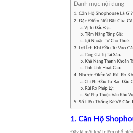
Danh mục nội dung
1. Căn Hộ Shophouse Là Gì?
2. Đặc Điểm Nổi Bật Của C
a. Vị Trí Đắc Địa:
b. Tiềm Năng Tăng Giá:
c. Lợi Nhuận Từ Cho Thuê:
3. Lợi Ích Khi Đầu Tư Vào 
a. Tăng Giá Trị Tài Sản:
b. Khả Năng Thanh Khoản Tố
c. Tính Linh Hoạt Cao:
4. Nhược Điểm Và Rủi Ro K
a. Chi Phí Đầu Tư Ban Đầu 
b. Rủi Ro Pháp Lý:
c. Sự Phụ Thuộc Vào Khu V
5. Số Liệu Thống Kê Về Căn
1. Căn Hộ Shopho
Đây là một khái niệm phổ biến