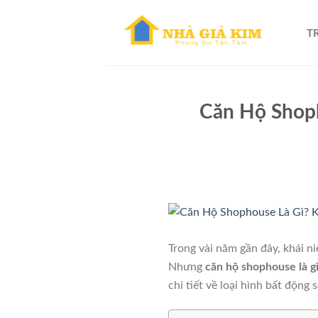
Skip
to
T
content
Căn Hộ Shop
Trong vài năm gần đây, khái 
Nhưng
căn hộ shophouse là g
chi tiết về loại hình bất động 